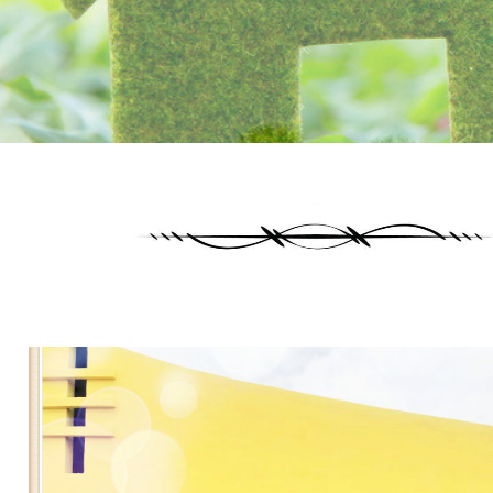
欣赏 感召 感恩 贡献