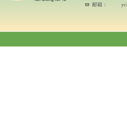
邮箱：
yc