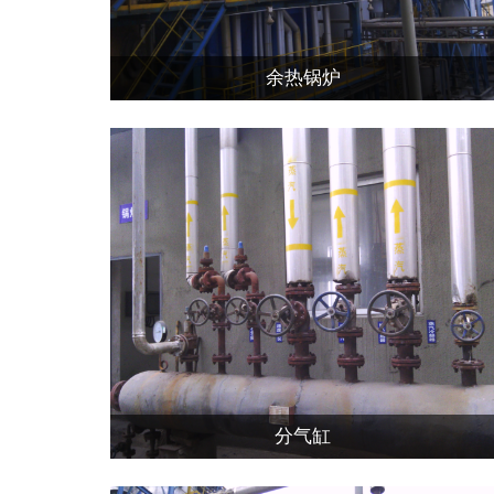
余热锅炉
分气缸